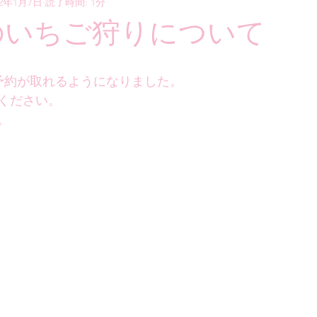
22年1月7日
読了時間: 1分
日のいちご狩りについて
に10組予約が取れるようになりました。
ください。
。