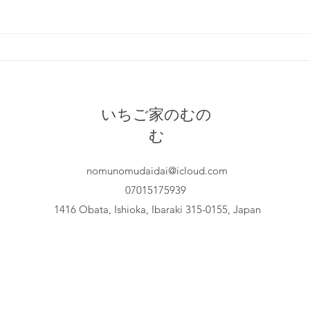
いちご狩りはお休みです。 次回
は、17日土曜日です。
連休
いちご家のむの
む
nomunomudaidai@icloud.com
07015175939
1416 Obata, Ishioka, Ibaraki 315-0155, Japan
©2021 by いちご家のむのむ。Wix.com で作成されました。