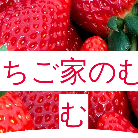
いちご家の
む