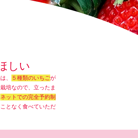
ほしい
には、
５種類のいちご
が
設栽培なので、立ったま
は
ネットでの完全予約制
ることなく食べていただ