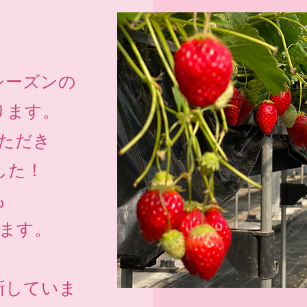
シーズンの
ります。
ただき
した！
も
ます。
新していま