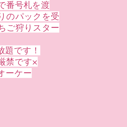
で番号札を渡
りのパックを受
ちご狩りスター
放題です！
厳禁です×
みオーケー